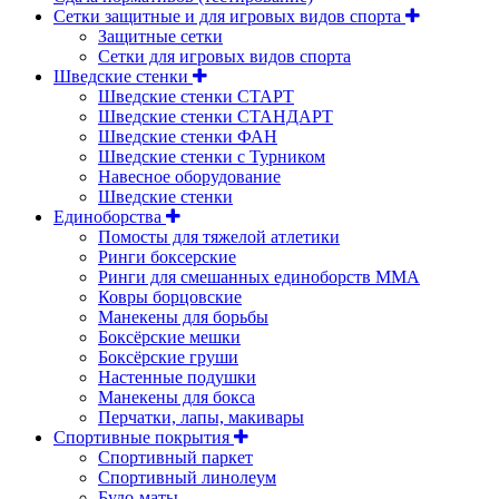
Сетки защитные и для игровых видов спорта
Защитные сетки
Сетки для игровых видов спорта
Шведские стенки
Шведские стенки СТАРТ
Шведские стенки СТАНДАРТ
Шведские стенки ФАН
Шведские стенки с Турником
Навесное оборудование
Шведские стенки
Единоборства
Помосты для тяжелой атлетики
Ринги боксерские
Ринги для смешанных единоборств ММА
Ковры борцовские
Манекены для борьбы
Боксёрские мешки
Боксёрские груши
Настенные подушки
Манекены для бокса
Перчатки, лапы, макивары
Спортивные покрытия
Спортивный паркет
Спортивный линолеум
Будо-маты