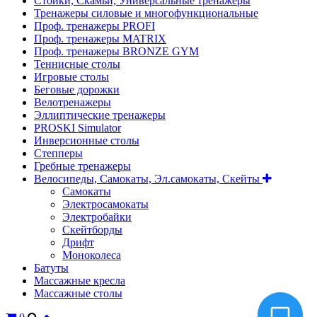
Стойки, Скамьи, Универсальные тренажеры
Тренажеры силовые и многофункциональные
Проф. тренажеры PROFI
Проф. тренажеры MATRIX
Проф. тренажеры BRONZE GYM
Теннисные столы
Игровые столы
Беговые дорожки
Велотренажеры
Эллиптические тренажеры
PROSKI Simulator
Инверсионные столы
Степперы
Гребные тренажеры
Велосипеды, Самокаты, Эл.самокаты, Скейты
Самокаты
Электросамокаты
Электробайки
Скейтборды
Дрифт
Моноколеса
Батуты
Массажные кресла
Массажные столы