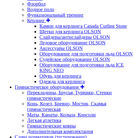
Флорбол
Водное поло
Функциональный тренинг
Керлинг
Камни для керлинга Canada Curling Stone
Щетки для керлинга OLSON
Слайдеры/антислайдеры OLSON
Ледовое оборудование OLSON
Аксессуары OLSON
Оборудование для подготовки льда OLSON
Судейское оборудование OLSON
Оборудование для подготовки льда ICE
KING NEO
Обувь для керлинга
Одежда для керлинга
Гимнастическое оборудование
Перекладины, Брусья, Турники, Стенки
гимнастические
Конь, Козел, Бревно, Мостик, Скамья
гимнастическая
Маты, Канаты, Кольца, Консоли
Легкая атлетика
Гимнастические ковры
Дополнительная комплектация
Сдача нормативов (тестирование)