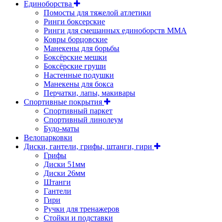
Единоборства
Помосты для тяжелой атлетики
Ринги боксерские
Ринги для смешанных единоборств ММА
Ковры борцовские
Манекены для борьбы
Боксёрские мешки
Боксёрские груши
Настенные подушки
Манекены для бокса
Перчатки, лапы, макивары
Спортивные покрытия
Спортивный паркет
Спортивный линолеум
Будо-маты
Велопарковки
Диски, гантели, грифы, штанги, гири
Грифы
Диски 51мм
Диски 26мм
Штанги
Гантели
Гири
Ручки для тренажеров
Стойки и подставки