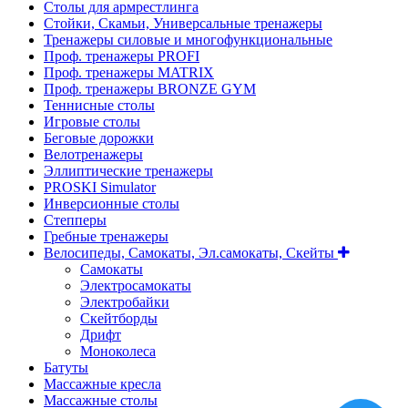
Столы для армрестлинга
Стойки, Скамьи, Универсальные тренажеры
Тренажеры силовые и многофункциональные
Проф. тренажеры PROFI
Проф. тренажеры MATRIX
Проф. тренажеры BRONZE GYM
Теннисные столы
Игровые столы
Беговые дорожки
Велотренажеры
Эллиптические тренажеры
PROSKI Simulator
Инверсионные столы
Степперы
Гребные тренажеры
Велосипеды, Самокаты, Эл.самокаты, Скейты
Самокаты
Электросамокаты
Электробайки
Скейтборды
Дрифт
Моноколеса
Батуты
Массажные кресла
Массажные столы