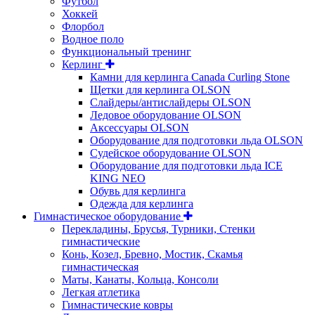
Футбол
Хоккей
Флорбол
Водное поло
Функциональный тренинг
Керлинг
Камни для керлинга Canada Curling Stone
Щетки для керлинга OLSON
Слайдеры/антислайдеры OLSON
Ледовое оборудование OLSON
Аксессуары OLSON
Оборудование для подготовки льда OLSON
Судейское оборудование OLSON
Оборудование для подготовки льда ICE
KING NEO
Обувь для керлинга
Одежда для керлинга
Гимнастическое оборудование
Перекладины, Брусья, Турники, Стенки
гимнастические
Конь, Козел, Бревно, Мостик, Скамья
гимнастическая
Маты, Канаты, Кольца, Консоли
Легкая атлетика
Гимнастические ковры