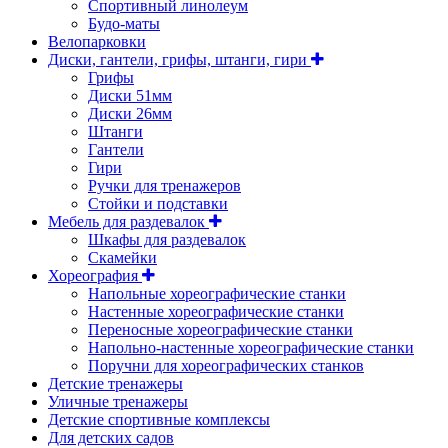
Спортивный линолеум
Будо-маты
Велопарковки
Диски, гантели, грифы, штанги, гири
Грифы
Диски 51мм
Диски 26мм
Штанги
Гантели
Гири
Ручки для тренажеров
Стойки и подставки
Мебель для раздевалок
Шкафы для раздевалок
Скамейки
Хореография
Напольные хореографические станки
Настенные хореографические станки
Переносные хореографические станки
Напольно-настенные хореографические станки
Поручни для хореографических станков
Детские тренажеры
Уличные тренажеры
Детские спортивные комплексы
Для детских садов