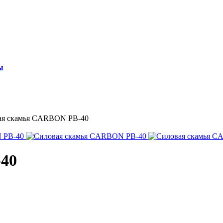
ы
ая скамья CARBON PB-40
40