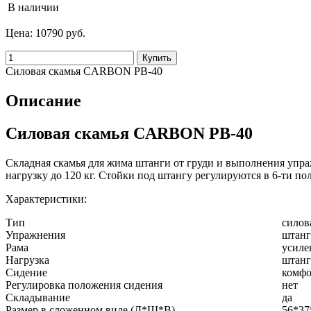
В наличии
Цена:
10790 руб.
Силовая скамья CARBON PB-40
Описание
Силовая скамья CARBON PB-40
Складная скамья для жима штанги от груди и выполнения упра
нагрузку до 120 кг. Стойки под штангу регулируются в 6-ти п
Характеристики:
Тип
силов
Упражнения
штанг
Рама
усиле
Нагрузка
штан
Сидение
комфо
Регулировка положения сидения
нет
Складывание
да
Размер в сложенном виде (Д*Ш*В)
56*37