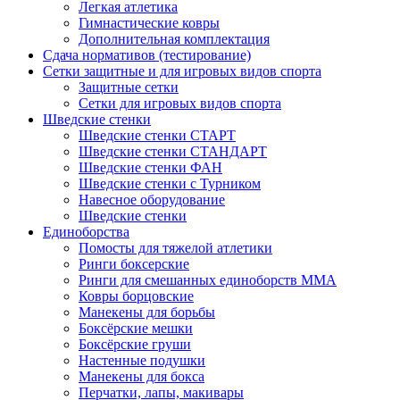
Легкая атлетика
Гимнастические ковры
Дополнительная комплектация
Сдача нормативов (тестирование)
Сетки защитные и для игровых видов спорта
Защитные сетки
Сетки для игровых видов спорта
Шведские стенки
Шведские стенки СТАРТ
Шведские стенки СТАНДАРТ
Шведские стенки ФАН
Шведские стенки с Турником
Навесное оборудование
Шведские стенки
Единоборства
Помосты для тяжелой атлетики
Ринги боксерские
Ринги для смешанных единоборств ММА
Ковры борцовские
Манекены для борьбы
Боксёрские мешки
Боксёрские груши
Настенные подушки
Манекены для бокса
Перчатки, лапы, макивары