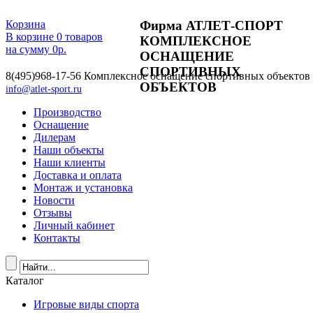
Фирма АТЛЕТ-СПОРТ
Корзина
В корзине
0
товаров
КОМПЛЕКСНОЕ
на сумму
0
р.
ОСНАЩЕНИЕ
СПОРТИВНЫХ
8(495)968-17-56
Комплексное оснащение спортивных объектов
ОБЪЕКТОВ
info@atlet-sport.ru
Производство
Оснащение
Дилерам
Наши объекты
Наши клиенты
Доставка и оплата
Монтаж и установка
Новости
Отзывы
Личный кабинет
Контакты
Каталог
Игровые виды спорта