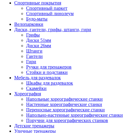
Спортивные покрытия
Спортивный паркет
Спортивный линолеум
Будо-маты
Велопарковки
Диски, гантели, грифы, штанги, гири
Грифы
Диски 51мм
Диски 26мм
Штанги
Гантели
Гири
Ручки для тренажеров
Стойки и подставки
Мебель для раздевалок
Шкафы для раздевалок
Скамейки
Хореография
Напольные хореографические станки
Настенные хореографические станки
Переносные хореографические станки
Напольно-настенные хореографические станки
Поручни для хореографических станков
Детские тренажеры
Уличные тренажеры