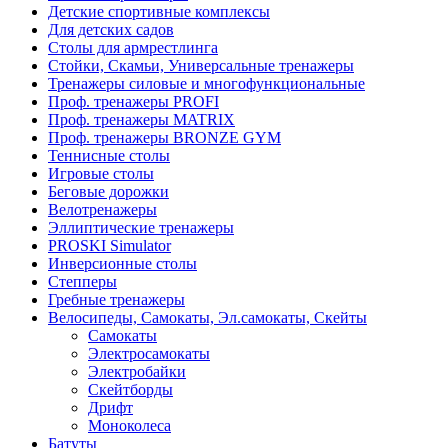
Детские спортивные комплексы
Для детских садов
Столы для армрестлинга
Стойки, Скамьи, Универсальные тренажеры
Тренажеры силовые и многофункциональные
Проф. тренажеры PROFI
Проф. тренажеры MATRIX
Проф. тренажеры BRONZE GYM
Теннисные столы
Игровые столы
Беговые дорожки
Велотренажеры
Эллиптические тренажеры
PROSKI Simulator
Инверсионные столы
Степперы
Гребные тренажеры
Велосипеды, Самокаты, Эл.самокаты, Скейты
Самокаты
Электросамокаты
Электробайки
Скейтборды
Дрифт
Моноколеса
Батуты