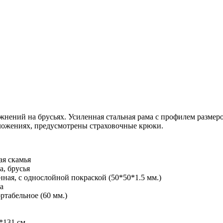
жнений на брусьях. Усиленная стальная рама с профилем разме
оложениях, предусмотрены страховочные крюки.
ая скамья
а, брусья
нная, с однослойной покраской (50*50*1.5 мм.)
га
ртабельное (60 мм.)
*131 см.