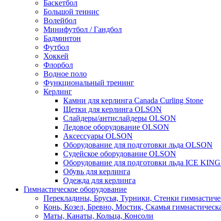
Баскетбол
Большой теннис
Волейбол
Минифутбол / Гандбол
Бадминтон
Футбол
Хоккей
Флорбол
Водное поло
Функциональный тренинг
Керлинг
Камни для керлинга Canada Curling Stone
Щетки для керлинга OLSON
Слайдеры/антислайдеры OLSON
Ледовое оборудование OLSON
Аксессуары OLSON
Оборудование для подготовки льда OLSON
Судейское оборудование OLSON
Оборудование для подготовки льда ICE KIN
Обувь для керлинга
Одежда для керлинга
Гимнастическое оборудование
Перекладины, Брусья, Турники, Стенки гимнастиче
Конь, Козел, Бревно, Мостик, Скамья гимнастическ
Маты, Канаты, Кольца, Консоли