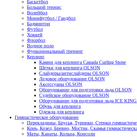
Баскетбол
Большой теннис
Волейбол
Минифутбол / Гандбол
Бадминтон
Футбол
Хоккей
Флорбол
Водное поло
Функциональный тренинг
Керлинг
Камни для керлинга Canada Curling Stone
Щетки для керлинга OLSON
Слайдеры/антислайдеры OLSON
Ледовое оборудование OLSON
Аксессуары OLSON
Оборудование для подготовки льда OLSON
Судейское оборудование OLSON
Оборудование для подготовки льда ICE KIN
Обувь для керлинга
Одежда для керлинга
Гимнастическое оборудование
Перекладины, Брусья, Турники, Стенки гимнастиче
Конь, Козел, Бревно, Мостик, Скамья гимнастическ
Маты, Канаты, Кольца, Консоли