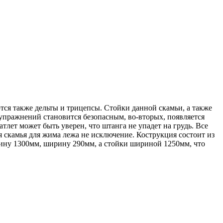
ся также дельты и трицепсы. Стойки данной скамьи, а также
упражнений становится безопасным, во-вторых, появляется
лет может быть уверен, что штанга не упадет на грудь. Все
я скамья для жима лежа не исключение. Кострукция состоит из
лину 1300мм, ширину 290мм, а стойки шириной 1250мм, что