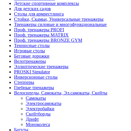
Детские спортивные комплексы
Для детских садов
Столы для армрестлинга
Стойки, Скамьи, Универсальные тренажеры
Тренажеры силовые и многофункциональные
Проф. тренажеры PROFI
Проф. тренажеры MATRIX
Проф. тренажеры BRONZE GYM
Теннисные столы
Игровые столы
Беговые дорожки
Велотренажеры
Эллиптические тренажеры
PROSKI Simulator
Инверсионные столы
Степперы
Гребные тренажеры
Велосипеды, Самокаты, Эл.самокаты, Скейты
Самокаты
Электросамокаты
Электробайки
Скейтборды
Дрифт
Моноколеса
Батуты