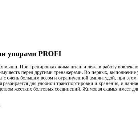
ми упорами PROFI
х мышц. При тренировках жима штанги лежа в работу вовлекают
еимуществ перед другими тренажерами. Во-первых, выполнение 
с очень большим весом и ограниченной амплитудой, при этом ат
 разбирается для удобной транспортировки и хранения, и данна
едством жестких болтовых соединений. Жимовая скамья имеет д
.