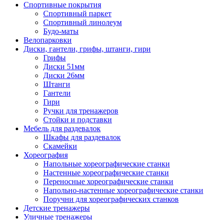
Спортивные покрытия
Спортивный паркет
Спортивный линолеум
Будо-маты
Велопарковки
Диски, гантели, грифы, штанги, гири
Грифы
Диски 51мм
Диски 26мм
Штанги
Гантели
Гири
Ручки для тренажеров
Стойки и подставки
Мебель для раздевалок
Шкафы для раздевалок
Скамейки
Хореография
Напольные хореографические станки
Настенные хореографические станки
Переносные хореографические станки
Напольно-настенные хореографические станки
Поручни для хореографических станков
Детские тренажеры
Уличные тренажеры