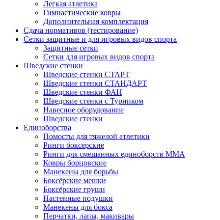
Легкая атлетика
Гимнастические ковры
Дополнительная комплектация
Сдача нормативов (тестирование)
Сетки защитные и для игровых видов спорта
Защитные сетки
Сетки для игровых видов спорта
Шведские стенки
Шведские стенки СТАРТ
Шведские стенки СТАНДАРТ
Шведские стенки ФАН
Шведские стенки с Турником
Навесное оборудование
Шведские стенки
Единоборства
Помосты для тяжелой атлетики
Ринги боксерские
Ринги для смешанных единоборств ММА
Ковры борцовские
Манекены для борьбы
Боксёрские мешки
Боксёрские груши
Настенные подушки
Манекены для бокса
Перчатки, лапы, макивары