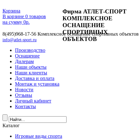
Фирма АТЛЕТ-СПОРТ
Корзина
В корзине
0
товаров
КОМПЛЕКСНОЕ
на сумму
0
р.
ОСНАЩЕНИЕ
СПОРТИВНЫХ
8(495)968-17-56
Комплексное оснащение спортивных объектов
ОБЪЕКТОВ
info@atlet-sport.ru
Производство
Оснащение
Дилерам
Наши объекты
Наши клиенты
Доставка и оплата
Монтаж и установка
Новости
Отзывы
Личный кабинет
Контакты
Каталог
Игровые виды спорта