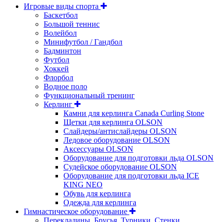
Игровые виды спорта
Баскетбол
Большой теннис
Волейбол
Минифутбол / Гандбол
Бадминтон
Футбол
Хоккей
Флорбол
Водное поло
Функциональный тренинг
Керлинг
Камни для керлинга Canada Curling Stone
Щетки для керлинга OLSON
Слайдеры/антислайдеры OLSON
Ледовое оборудование OLSON
Аксессуары OLSON
Оборудование для подготовки льда OLSON
Судейское оборудование OLSON
Оборудование для подготовки льда ICE
KING NEO
Обувь для керлинга
Одежда для керлинга
Гимнастическое оборудование
Перекладины, Брусья, Турники, Стенки