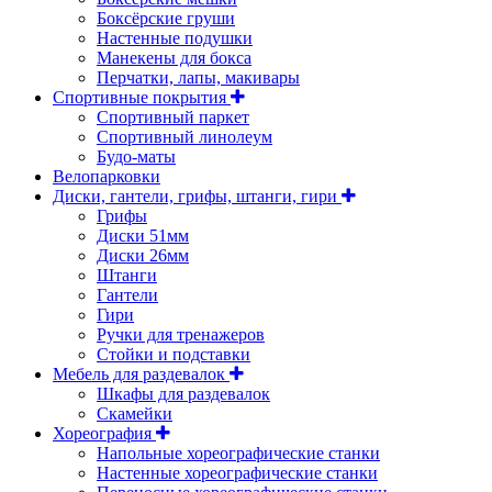
Боксёрские груши
Настенные подушки
Манекены для бокса
Перчатки, лапы, макивары
Спортивные покрытия
Спортивный паркет
Спортивный линолеум
Будо-маты
Велопарковки
Диски, гантели, грифы, штанги, гири
Грифы
Диски 51мм
Диски 26мм
Штанги
Гантели
Гири
Ручки для тренажеров
Стойки и подставки
Мебель для раздевалок
Шкафы для раздевалок
Скамейки
Хореография
Напольные хореографические станки
Настенные хореографические станки