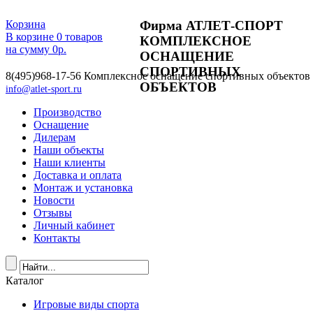
Фирма АТЛЕТ-СПОРТ
Корзина
В корзине
0
товаров
КОМПЛЕКСНОЕ
на сумму
0
р.
ОСНАЩЕНИЕ
СПОРТИВНЫХ
8(495)968-17-56
Комплексное оснащение спортивных объектов
ОБЪЕКТОВ
info@atlet-sport.ru
Производство
Оснащение
Дилерам
Наши объекты
Наши клиенты
Доставка и оплата
Монтаж и установка
Новости
Отзывы
Личный кабинет
Контакты
Каталог
Игровые виды спорта