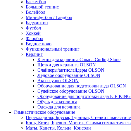
Баскетбол
Большой теннис
Волейбол
Минифутбол / Гандбол
Бадминтон
Футбол
Хоккей
Флорбол
Водное поло
Функциональный тренинг
Керлинг
Камни для керлинга Canada Curling Stone
Щетки для керлинга OLSON
Слайдеры/антислайдеры OLSON
Ледовое оборудование OLSON
Аксессуары OLSON
Оборудование для подготовки льда OLSON
Судейское оборудование OLSON
Оборудование для подготовки льда ICE KIN
Обувь для керлинга
Одежда для керлинга
Гимнастическое оборудование
Перекладины, Брусья, Турники, Стенки гимнастиче
Конь, Козел, Бревно, Мостик, Скамья гимнастическ
Маты, Канаты, Кольца, Консоли