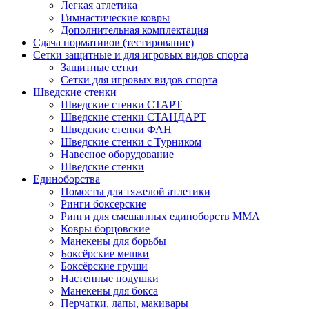
Легкая атлетика
Гимнастические ковры
Дополнительная комплектация
Сдача нормативов (тестирование)
Сетки защитные и для игровых видов спорта
Защитные сетки
Сетки для игровых видов спорта
Шведские стенки
Шведские стенки СТАРТ
Шведские стенки СТАНДАРТ
Шведские стенки ФАН
Шведские стенки с Турником
Навесное оборудование
Шведские стенки
Единоборства
Помосты для тяжелой атлетики
Ринги боксерские
Ринги для смешанных единоборств ММА
Ковры борцовские
Манекены для борьбы
Боксёрские мешки
Боксёрские груши
Настенные подушки
Манекены для бокса
Перчатки, лапы, макивары