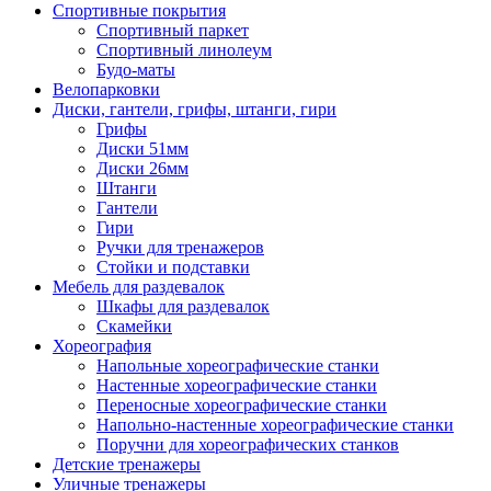
Спортивные покрытия
Спортивный паркет
Спортивный линолеум
Будо-маты
Велопарковки
Диски, гантели, грифы, штанги, гири
Грифы
Диски 51мм
Диски 26мм
Штанги
Гантели
Гири
Ручки для тренажеров
Стойки и подставки
Мебель для раздевалок
Шкафы для раздевалок
Скамейки
Хореография
Напольные хореографические станки
Настенные хореографические станки
Переносные хореографические станки
Напольно-настенные хореографические станки
Поручни для хореографических станков
Детские тренажеры
Уличные тренажеры