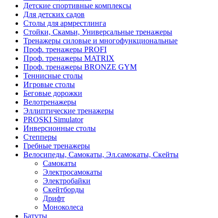
Детские спортивные комплексы
Для детских садов
Столы для армрестлинга
Стойки, Скамьи, Универсальные тренажеры
Тренажеры силовые и многофункциональные
Проф. тренажеры PROFI
Проф. тренажеры MATRIX
Проф. тренажеры BRONZE GYM
Теннисные столы
Игровые столы
Беговые дорожки
Велотренажеры
Эллиптические тренажеры
PROSKI Simulator
Инверсионные столы
Степперы
Гребные тренажеры
Велосипеды, Самокаты, Эл.самокаты, Скейты
Самокаты
Электросамокаты
Электробайки
Скейтборды
Дрифт
Моноколеса
Батуты