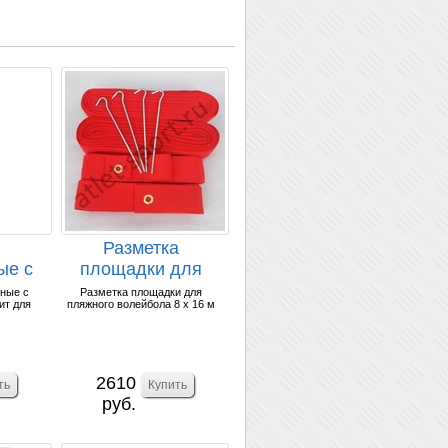
ы
Разметка
ые с
площадки для
и
пляжного
ные с
Разметка площадки для
ит для
пляжного волейбола 8 х 16 м
).
волейбола 8 х 16
м.
2610
руб.