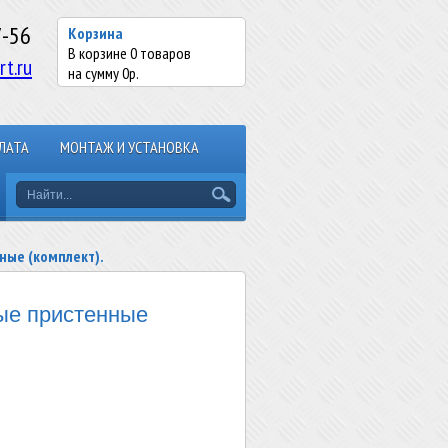
7-56
Корзина
В корзине
0
товаров
rt.ru
на сумму
0
р.
ЛАТА
МОНТАЖ И УСТАНОВКА
ные (комплект).
ые пристенные