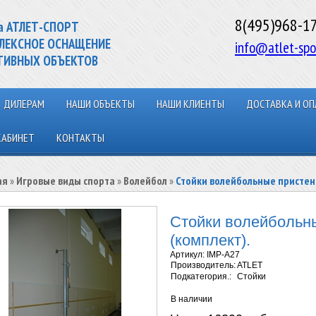
8(495)968-1
а АТЛЕТ-СПОРТ
ЛЕКСНОЕ ОСНАЩЕНИЕ
info@atlet-spo
ТИВНЫХ ОБЪЕКТОВ
ДИЛЕРАМ
НАШИ ОБЪЕКТЫ
НАШИ КЛИЕНТЫ
ДОСТАВКА И ОП
КАБИНЕТ
КОНТАКТЫ
ая
»
Игровые виды спорта
»
Волейбол
»
Стойки волейбольные пристен
Стойки волейбольн
(комплект).
Артикул:
IMP-A27
Производитель:
ATLET
Подкатегория.:
Стойки
В наличии