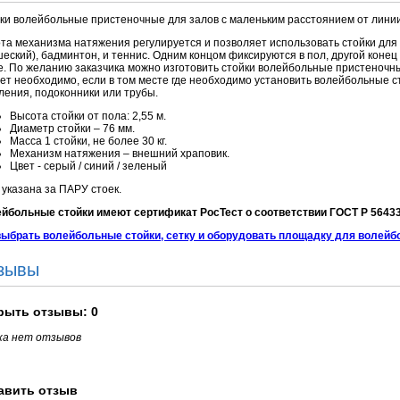
ки волейбольные пристеночные для залов с маленьким расстоянием от линии
та механизма натяжения регулируется и позволяет использовать стойки для и
еский), бадминтон, и теннис. Одним концом фиксируются в пол, другой конец
е. По желанию заказчика можно изготовить стойки волейбольные пристеночны
ет необходимо, если в том месте где необходимо установить волейбольные 
ления, подоконники или трубы.
Высота стойки от пола: 2,55 м.
Диаметр стойки – 76 мм.
Масса 1 стойки, не более 30 кг.
Механизм натяжения – внешний храповик.
Цвет - серый / синий / зеленый
 указана за ПАРУ стоек.
йбольные стойки имеют сертификат РосТест о соответствии ГОСТ Р 5643
выбрать волейбольные стойки, сетку и оборудовать площадку для волейб
зывы
рыть
отзывы: 0
ка нет отзывов
авить отзыв