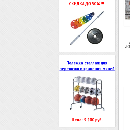
СКИДКА ДО 50% !!!
Т
В
d=3
d=
Тележка-стеллаж для
перевозки и хранения мячей
Цена: 9 900 руб.