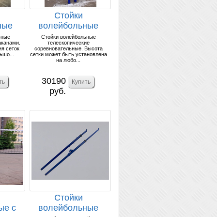
Стойки
ные
волейбольные
ые со
телескопические
ьные
Стойки волейбольные
аканами.
телескопические
...
(комплект)
ия сеток
соревновательные. Высота
ьшо...
сетки может быть установлена
на любо...
30190
руб.
Стойки
ые с
волейбольные