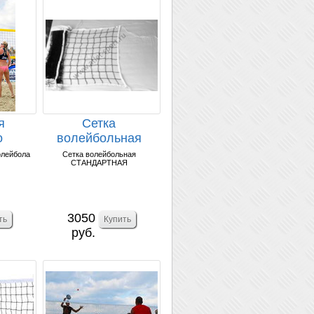
я
Сетка
о
волейбольная
а.
СТАНДАРТНАЯ
олейбола
Сетка волейбольная
СТАНДАРТНАЯ
d=2.6мм.
3050
руб.