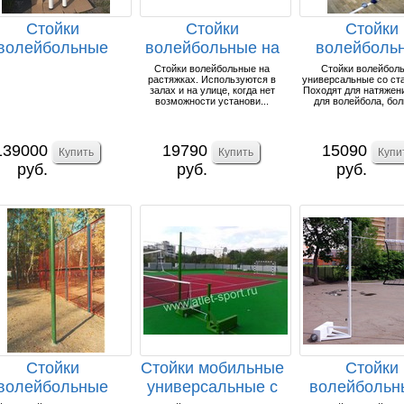
Стойки
Стойки
Стойки
волейбольные
волейбольные на
волейболь
ATLET
растяжках
универсальн
Стойки волейбольные на
Стойки волейбол
растяжках. Используются в
универсальные со ст
елескопические,
(комплект).
стаканами 
залах и на улице, когда нет
Походят для натяжен
алюм...
возможности установи...
для волейбола, бол
139000
19790
15090
руб.
руб.
руб.
Стойки
Стойки мобильные
Стойки
волейбольные
универсальные с
волейбольн