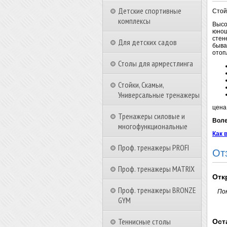
Детские спортивные
Стой
комплексы
Высо
юнош
стен
Для детских садов
быва
отоп
Столы для армрестлинга
Стойки, Скамьи,
Универсальные тренажеры
цена
Тренажеры силовые и
Воле
многофункциональные
Как 
Проф. тренажеры PROFI
От
Проф. тренажеры MATRIX
Отк
Проф. тренажеры BRONZE
По
GYM
Теннисные столы
Ост