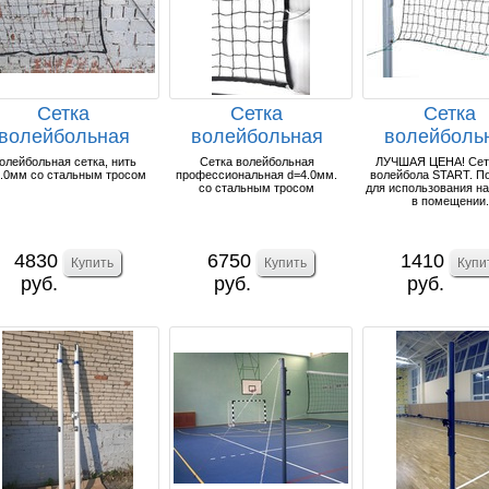
Сетка
Сетка
Сетка
волейбольная
волейбольная
волейболь
РЕНИРОВОЧНАЯ
ПРОФ d=4.0мм с
СТАРТ d=2.
олейбольная сетка, нить
Сетка волейбольная
ЛУЧШАЯ ЦЕНА! Сет
.0мм со стальным тросом
профессиональная d=4.0мм.
волейбола START. П
3.0мм с тросом.
тросом.
со стальным тросом
для использования на
в помещении.
4830
6750
1410
руб.
руб.
руб.