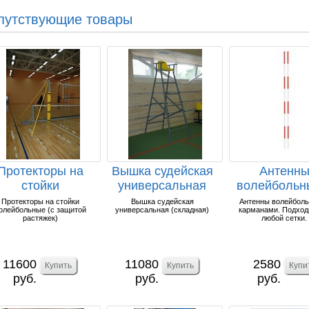
путствующие товары
Протекторы на
Вышка судейская
Антенн
стойки
универсальная
волейбольн
олейбольные (с
(складная).
карманам
Протекторы на стойки
Вышка судейская
Антенны волейболь
олейбольные (с защитой
универсальная (складная)
карманами. Подход
защитой ра...
(комплект
растяжек)
любой сетки.
11600
11080
2580
руб.
руб.
руб.