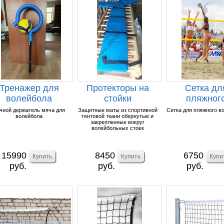
Тренажер для
Протекторы на
Сетка дл
волейбола
стойки
пляжног
волейбольные
волейбол
чной держатель мяча для
Защитные маты из спортивной
Сетка для пляжного в
волейбола
тентовой ткани обернутые и
(комплект для...
закрепленные вокруг
волейбольных стоек
15990
8450
6750
руб.
руб.
руб.