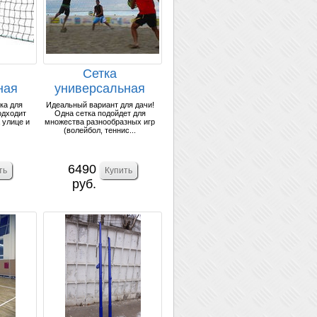
Сетка
ная
универсальная
2мм.
(волейбол, теннис,
ка для
Идеальный вариант для дачи!
одходит
Одна сетка подойдет для
бадминто...
 улице и
множества разнообразных игр
(волейбол, теннис...
6490
руб.