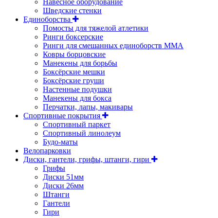
Навесное оборудование
Шведские стенки
Единоборства
Помосты для тяжелой атлетики
Ринги боксерские
Ринги для смешанных единоборств ММА
Ковры борцовские
Манекены для борьбы
Боксёрские мешки
Боксёрские груши
Настенные подушки
Манекены для бокса
Перчатки, лапы, макивары
Спортивные покрытия
Спортивный паркет
Спортивный линолеум
Будо-маты
Велопарковки
Диски, гантели, грифы, штанги, гири
Грифы
Диски 51мм
Диски 26мм
Штанги
Гантели
Гири