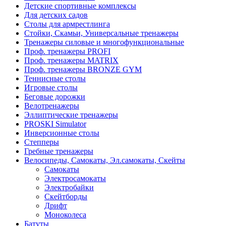
Детские спортивные комплексы
Для детских садов
Столы для армрестлинга
Стойки, Скамьи, Универсальные тренажеры
Тренажеры силовые и многофункциональные
Проф. тренажеры PROFI
Проф. тренажеры MATRIX
Проф. тренажеры BRONZE GYM
Теннисные столы
Игровые столы
Беговые дорожки
Велотренажеры
Эллиптические тренажеры
PROSKI Simulator
Инверсионные столы
Степперы
Гребные тренажеры
Велосипеды, Самокаты, Эл.самокаты, Скейты
Самокаты
Электросамокаты
Электробайки
Скейтборды
Дрифт
Моноколеса
Батуты