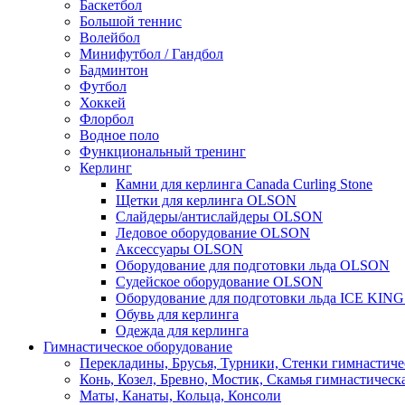
Баскетбол
Большой теннис
Волейбол
Минифутбол / Гандбол
Бадминтон
Футбол
Хоккей
Флорбол
Водное поло
Функциональный тренинг
Керлинг
Камни для керлинга Canada Curling Stone
Щетки для керлинга OLSON
Слайдеры/антислайдеры OLSON
Ледовое оборудование OLSON
Аксессуары OLSON
Оборудование для подготовки льда OLSON
Судейское оборудование OLSON
Оборудование для подготовки льда ICE KIN
Обувь для керлинга
Одежда для керлинга
Гимнастическое оборудование
Перекладины, Брусья, Турники, Стенки гимнастиче
Конь, Козел, Бревно, Мостик, Скамья гимнастическ
Маты, Канаты, Кольца, Консоли