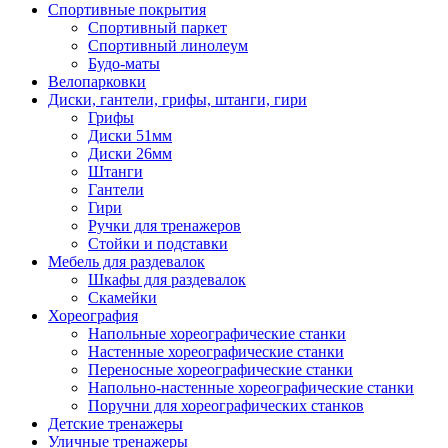
Спортивные покрытия
Спортивный паркет
Спортивный линолеум
Будо-маты
Велопарковки
Диски, гантели, грифы, штанги, гири
Грифы
Диски 51мм
Диски 26мм
Штанги
Гантели
Гири
Ручки для тренажеров
Стойки и подставки
Мебель для раздевалок
Шкафы для раздевалок
Скамейки
Хореография
Напольные хореографические станки
Настенные хореографические станки
Переносные хореографические станки
Напольно-настенные хореографические станки
Поручни для хореографических станков
Детские тренажеры
Уличные тренажеры