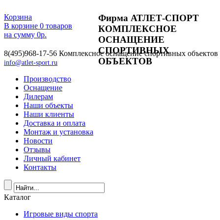
Фирма АТЛЕТ-СПОРТ
Корзина
В корзине
0
товаров
КОМПЛЕКСНОЕ
на сумму
0
р.
ОСНАЩЕНИЕ
СПОРТИВНЫХ
8(495)968-17-56
Комплексное оснащение спортивных объектов
ОБЪЕКТОВ
info@atlet-sport.ru
Производство
Оснащение
Дилерам
Наши объекты
Наши клиенты
Доставка и оплата
Монтаж и установка
Новости
Отзывы
Личный кабинет
Контакты
Каталог
Игровые виды спорта