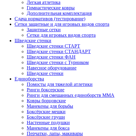
Легкая атлетика
Гимнастические ковры
Дополнительная комплектация
Сдача нормативов (тестирование)
Сетки защитные и для игровых видов спорта
Защитные сетки
Сетки для игровых видов спорта
Шведские стенки
Шведские стенки СТАРТ
Шведские стенки СТАНДАРТ
Шведские стенки ФАН
Шведские стенки с Турником
Навесное оборудование
Шведские стенки
Единоборства
Помосты для тяжелой атлетики
Ринги боксерские
Ринги для смешанных единоборств ММА
Ковры борцовские
Манекены для борьбы
Боксёрские мешки
Боксёрские груши
Настенные подушки
Манекены для бокса
Перчатки, лапы, макивары