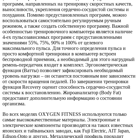
программ, направленных на тренировку скоростных качеств,
выносливости, укрепления сердечно-сосудистой системы и
похудания. Помимо предустановленных программ, можно
воспользоваться самостоятельно регулируемым ручным
режимом, а также создать собственную программу. Важной
особенностью тренировочного компьютера является наличие
4-ех пульсозависимых программ с предустановленными
значениями 55%, 75%, 90% и 100% от целевого
максимального пульса. Для точного определения пульса и
просто комфортной тренировки в компьютер встроен
беспроводной приемник, а необходимый для этого нагрудный
ремень-передатчик входит в комплект. Эргонометрическая
функция (Ватты) позволяет зафиксировать необходимый
уровень нагрузки – он останется постоянным вне зависимости
от скорости вращения педалей. По завершении тренировки
функция Recovery оценит способность сердечно-сосудистой
системы к восстановлению. Жироанализатор (Body Fat)
предоставит дополнительную информацию o состоянии
организма.
Во всех моделях OXYGEN FITNESS используются только
самые высококачественные материалы. Электронные и
электрические компоненты производятся на таких известных
японских и тайваньских заводах, как Fuji Electric, AIT Japan,
Edison-Opto и других. Металлический профиль проходит