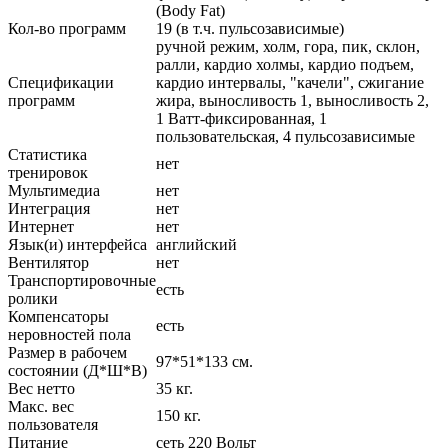
(Body Fat)
Кол-во программ
19 (в т.ч. пульсозависимые)
ручной режим, холм, гора, пик, склон,
ралли, кардио холмы, кардио подъем,
Спецификации
кардио интервалы, "качели", сжигание
программ
жира, выносливость 1, выносливость 2,
1 Ватт-фиксированная, 1
пользовательская, 4 пульсозависимые
Статистика
нет
тренировок
Мультимедиа
нет
Интеграция
нет
Интернет
нет
Язык(и) интерфейса
английский
Вентилятор
нет
Транспортировочные
есть
ролики
Компенсаторы
есть
неровностей пола
Размер в рабочем
97*51*133 см.
состоянии (Д*Ш*В)
Вес нетто
35 кг.
Макс. вес
150 кг.
пользователя
Питание
сеть 220 Вольт