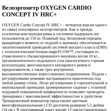
Велоэргометр OXYGEN CARDIO
CONCEPT IV HRC+
OXYGEN Cardio Concept IV HRC+ - четвертая версия одного
из самых популярных велоэргометров. Как и прежде,
усиленная конструкция рамы в состоянии выдержать вес
пользователя до 150 кг. Плавный ход, бесшумная передача
вращающего момента от педалей к маховику обеспечивается
запатентованной приводной системой высшего класса (EMS)
с технологическим блоком magicFLOW™, состоящим из
утяжеленного сбалансированного маховика весом 10 кг.,
трехкомпонентного педального узла (аналогичного горным
велосипедам), многожильного кевларового ремня и
преднатяжителя, а также трех внутренних
высококачественных впрессованных подшипников. Педали с
регулируемыми ремнями настраиваются практически под
любой размер стопы. Легко регулируемое в горизонтальной и
вертикальной проекциях хромированное сидение с гелиевой
подушкой повышенной комфортности позволяет проводить
тренировки с максимальной эффективностью и удобством.
Тренировочный компьютер представлен цветным
многофункциональным LCD дисплеем размером 5.5 дюйма
(14 см.). В программный пакет входят 12 предустановленных