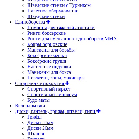
Шведские стенки с Турником
Навесное оборудование
Шведские стенки
Единоборства
Помосты для тяжелой атлетики
Ринги боксерские
Ринги для смешанных единоборств ММА
Ковры борцовские
Манекены для борьбы
Боксёрские мешки
Боксёрские груши
Настенные подушки
Манекены для бокса
Перчатки, лапы, макивары
Спортивные покрытия
Спортивный паркет
Спортивный линолеум
Будо-маты
Велопарковки
Диски, гантели, грифы, штанги, гири
Грифы
Диски 51мм
Диски 26мм
Штанги