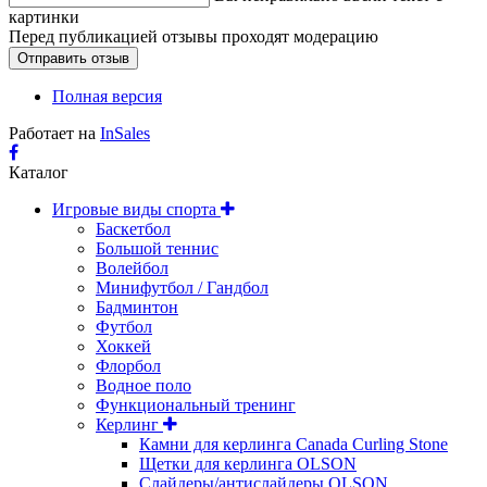
картинки
Перед публикацией отзывы проходят модерацию
Полная версия
Работает на
InSales
Каталог
Игровые виды спорта
Баскетбол
Большой теннис
Волейбол
Минифутбол / Гандбол
Бадминтон
Футбол
Хоккей
Флорбол
Водное поло
Функциональный тренинг
Керлинг
Камни для керлинга Canada Curling Stone
Щетки для керлинга OLSON
Слайдеры/антислайдеры OLSON