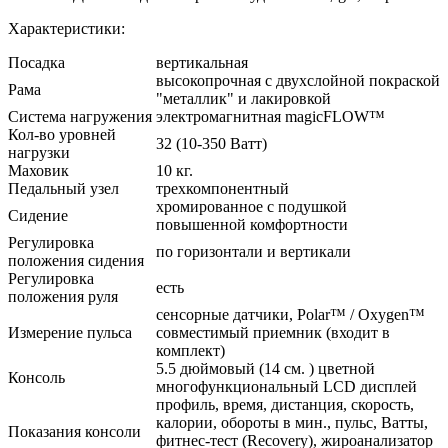
Характеристики:
Посадка
вертикальная
высокопрочная с двухслойной покраской
Рама
"металлик" и лакировкой
Система нагружения
электромагнитная magicFLOW™
Кол-во уровней
32 (10-350 Ватт)
нагрузки
Маховик
10 кг.
Педальный узел
трехкомпонентный
хромированное с подушкой
Сидение
повышенной комфортности
Регулировка
по горизонтали и вертикали
положения сидения
Регулировка
есть
положения руля
сенсорные датчики, Polar™ / Oxygen™
Измерение пульса
совместимый приемник (входит в
комплект)
5.5 дюймовый (14 см. ) цветной
Консоль
многофункциональный LCD дисплей
профиль, время, дистанция, скорость,
калории, обороты в мин., пульс, Ватты,
Показания консоли
фитнес-тест (Recovery), жироанализатор