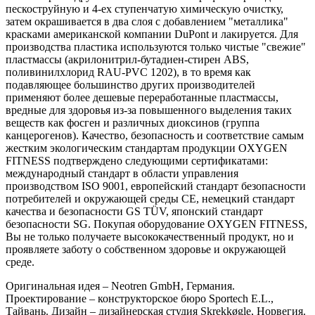
пескоструйную и 4-ех ступенчатую химическую очистку,
затем окрашивается в два слоя с добавлением "металлика"
красками американской компании DuPont и лакируется. Для
производства пластика используются только чистые "свежие"
пластмассы (акрилонитрил-бутадиен-стирен ABS,
поливинилхлорид RAU-PVC 1202), в то время как
подавляющее большинство других производителей
применяют более дешевые переработанные пластмассы,
вредные для здоровья из-за повышенного выделения таких
веществ как фосген и различных диоксинов (группа
канцерогенов). Качество, безопасность и соответствие самым
жестким экологическим стандартам продукции OXYGEN
FITNESS подтверждено следующими сертификатами:
международный стандарт в области управления
производством ISO 9001, европейский стандарт безопасности
потребителей и окружающей среды CE, немецкий стандарт
качества и безопасности GS TÜV, японский стандарт
безопасности SG. Покупая оборудование OXYGEN FITNESS,
Вы не только получаете высококачественный продукт, но и
проявляете заботу о собственном здоровье и окружающей
среде.
Оригинальная идея – Neotren GmbH, Германия.
Проектирование – конструкторское бюро Sportech E.L.,
Тайвань. Дизайн – дизайнерская студия Skrekkøgle, Норвегия.