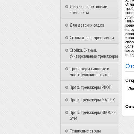
Acti
Отли
Детские спортивные
треб
комплексы
спец
друг
Поми
Для детских садов
корр
нагр
изве
Столы для армрестлинга
и ко
спос
боле
Стойки, Скамьи,
кото
прид
Универсальные тренажеры
От
Тренажеры силовые и
многофункциональные
Отк
Проф. тренажеры PROFI
По
Проф. тренажеры MATRIX
Ост
Проф. тренажеры BRONZE
GYM
Теннисные столы