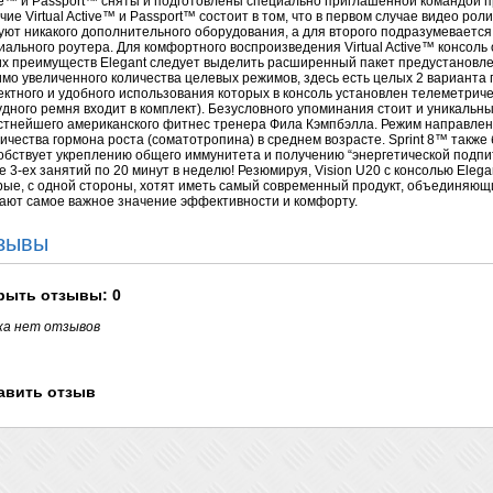
ve™ и Passport™ сняты и подготовлены специально приглашенной командой 
чие Virtual Active™ и Passport™ состоит в том, что в первом случае видео рол
уют никакого дополнительного оборудования, а для второго подразумевается
иального роутера. Для комфортного воспроизведения Virtual Active™ консол
их преимуществ Elegant следует выделить расширенный пакет предустанов
мо увеличенного количества целевых режимов, здесь есть целых 2 варианта
ектного и удобного использования которых в консоль установлен телеметриче
удного ремня входит в комплект). Безусловного упоминания стоит и уникальн
стнейшего американского фитнес тренера Фила Кэмпбэлла. Режим направле
личества гормона роста (соматотропина) в среднем возрасте. Sprint 8™ также
обствует укреплению общего иммунитета и получению “энергетической подпитк
е 3-ех занятий по 20 минут в неделю! Резюмируя, Vision U20 с консолью Ele
рые, с одной стороны, хотят иметь самый современный продукт, объединяющий
ают самое важное значение эффективности и комфорту.
зывы
рыть
отзывы: 0
ка нет отзывов
авить отзыв