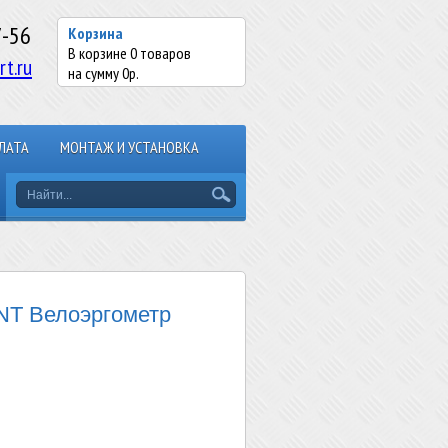
7-56
Корзина
В корзине
0
товаров
rt.ru
на сумму
0
р.
ЛАТА
МОНТАЖ И УСТАНОВКА
NT Велоэргометр