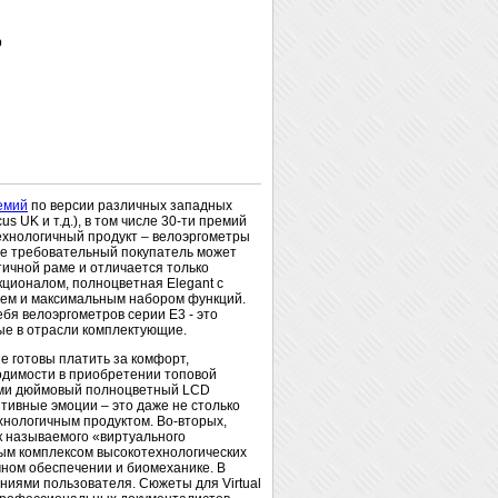
р
емий
по версии различных западных
us UK и т.д.), в том числе 30-ти премий
ехнологичный продукт – велоэргометры
лее требовательный покупатель может
ичной раме и отличается только
кционалом, полноцветная Elegant c
ем и максимальным набором функций.
ебя велоэргометров серии E3 - это
ые в отрасли комплектующие.
е готовы платить за комфорт,
одимости в приобретении топовой
7-ми дюймовый полноцветный LCD
тивные эмоции – это даже не столько
хнологичным продуктом. Во-вторых,
к называемого «виртуального
ым комплексом высокотехнологических
ном обеспечении и биомеханике. В
ниями пользователя. Сюжеты для Virtual