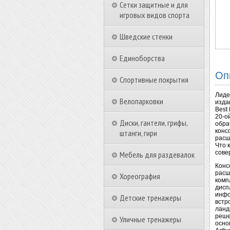
Сетки защитные и для
игровых видов спорта
Шведские стенки
Единоборства
Оп
Спортивные покрытия
Лиде
Велопарковки
изда
Best
20-о
Диски, гантели, грифы,
обра
конс
штанги, гири
расш
Что 
сове
Мебель для раздевалок
Конс
расш
Хореография
комп
дисп
инфо
Детские тренажеры
встр
ланд
реше
Уличные тренажеры
осно