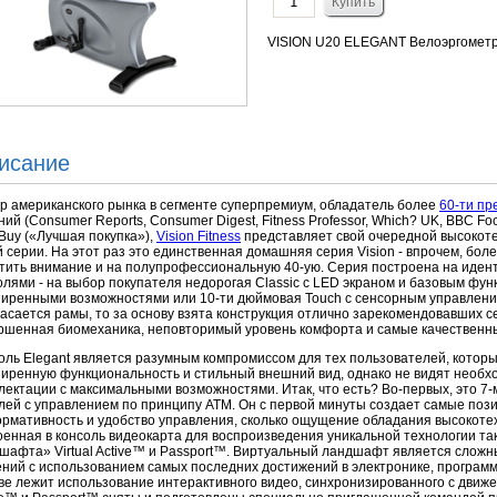
VISION U20 ELEGANT Велоэргомет
исание
р американского рынка в сегменте суперпремиум, обладатель более
60-ти пр
ний (Consumer Reports, Consumer Digest, Fitness Professor, Which? UK, BBC Foc
 Buy («Лучшая покупка»),
Vision Fitness
представляет свой очередной высокот
й серии. На этот раз это единственная домашняя серия Vision - впрочем, бо
тить внимание и на полупрофессиональную 40-ую. Серия построена на идент
олями - на выбор покупателя недорогая Classic с LED экраном и базовым фун
иренными возможностями или 10-ти дюймовая Touch с сенсорным управлени
касается рамы, то за основу взята конструкция отлично зарекомендовавших с
ршенная биомеханика, неповторимый уровень комфорта и самые качественн
оль Elegant является разумным компромиссом для тех пользователей, которы
иренную функциональность и стильный внешний вид, однако не видят необх
лектации с максимальными возможностями. Итак, что есть? Во-первых, это 
лей c управлением по принципу ATM. Он с первой минуты создает самые пози
рмативность и удобство управления, сколько ощущение обладания высокоте
оенная в консоль видеокарта для воспроизведения уникальной технологии та
шафта» Virtual Active™ и Passport™. Виртуальный ландшафт является сложн
ний с использованием самых последних достижений в электронике, программ
ве лежит использование интерактивного видео, синхронизированного с движе