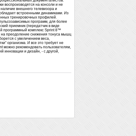
профессиональных документалистов.
ики воспроизводятся на консоли и не
 наличие внешнего телевизора и
ь обладает встроенными динамиками. Из
ленных тренировочных профилей.
 пульсозависимых программ, для более
ский приемник (передатчик в виде
ый программный комплекс Sprint 8™
н на преодоление снижения тонуса мышц
 борется с увеличением веса,
и” организма. И все это требует не
gant можно рекомендовать пользователям,
 инновации и дизайн, - с другой,