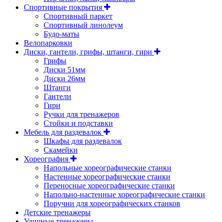
Спортивные покрытия
Спортивный паркет
Спортивный линолеум
Будо-маты
Велопарковки
Диски, гантели, грифы, штанги, гири
Грифы
Диски 51мм
Диски 26мм
Штанги
Гантели
Гири
Ручки для тренажеров
Стойки и подставки
Мебель для раздевалок
Шкафы для раздевалок
Скамейки
Хореография
Напольные хореографические станки
Настенные хореографические станки
Переносные хореографические станки
Напольно-настенные хореографические станки
Поручни для хореографических станков
Детские тренажеры
Уличные тренажеры