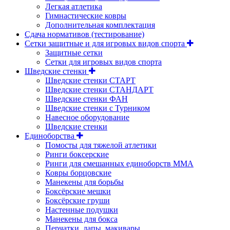
Легкая атлетика
Гимнастические ковры
Дополнительная комплектация
Сдача нормативов (тестирование)
Сетки защитные и для игровых видов спорта
Защитные сетки
Сетки для игровых видов спорта
Шведские стенки
Шведские стенки СТАРТ
Шведские стенки СТАНДАРТ
Шведские стенки ФАН
Шведские стенки с Турником
Навесное оборудование
Шведские стенки
Единоборства
Помосты для тяжелой атлетики
Ринги боксерские
Ринги для смешанных единоборств ММА
Ковры борцовские
Манекены для борьбы
Боксёрские мешки
Боксёрские груши
Настенные подушки
Манекены для бокса
Перчатки, лапы, макивары