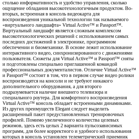
столько информативность и удобство управления, сколько
ощущение обладания высокотехнологичным продуктом. Во-
вторых, встроенная в консоль видеокарта для
воспроизведения уникальной технологии так называемого
«виртуального ландшафта» Virtual Active™ и Passport™.
Виртуальный ландшафт является сложным комплексом
высокотехнологических решений с использованием самых
последних достижений в электронике, программном
обеспечении и биомеханике. В основе лежит использование
интерактивного видео, синхронизированного с движениями
пользователя. Сюжеты для Virtual Active™ и Passport™ сняты
и подготовлены специально приглашенной командой
профессиональных документалистов. Отличие Virtual Active™
и Passport™ состоит в том, что в первом случае видео ролики
воспроизводятся на консоли и не требуют никакого
дополнительного оборудования, а для второго
подразумевается наличие внешнего телевизора и
специального роутера. Для комфортного воспроизведения
Virtual Active™ консоль обладает встроенными динамиками.
Из других преимуществ Elegant следует выделить
расширенный пакет предустановленных тренировочных
профилей. Помимо увеличенного количества целевых
режимов, здесь есть целых 2 варианта пульсозависимых
программ, для более корректного и удобного использования
которых в консоль установлен телеметрический приемник