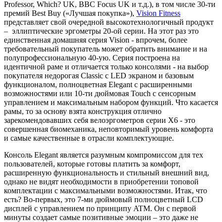
Professor, Which? UK, BBC Focus UK и т.д.), в том числе 30-ти
премий Best Buy («Лучшая покупка»),
Vision Fitness
представляет свой очередной высокотехнологичный продукт
– эллиптические эргометры 20-ой серии. На этот раз это
единственная домашняя серия Vision - впрочем, более
требовательный покупатель может обратить внимание и на
полупрофессиональную 40-ую. Серия построена на
идентичной раме и отличается только консолями - на выбор
покупателя недорогая Classic с LED экраном и базовым
функционалом, полноцветная Elegant c расширенными
возможностями или 10-ти дюймовая Touch с сенсорным
управлением и максимальным набором функций. Что касается
рамы, то за основу взята конструкция отлично
зарекомендовавших себя велоэргометров серии X6 - это
совершенная биомеханика, неповторимый уровень комфорта
и самые качественные в отрасли комплектующие.
Консоль Elegant является разумным компромиссом для тех
пользователей, которые готовы платить за комфорт,
расширенную функциональность и стильный внешний вид,
однако не видят необходимости в приобретении топовой
комплектации с максимальными возможностями. Итак, что
есть? Во-первых, это 7-ми дюймовый полноцветный LCD
дисплей c управлением по принципу ATM. Он с первой
минуты создает самые позитивные эмоции – это даже не