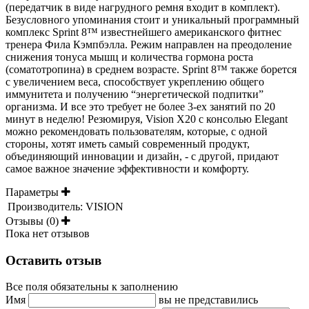
(передатчик в виде нагрудного ремня входит в комплект).
Безусловного упоминания стоит и уникальный программный
комплекс Sprint 8™ известнейшего американского фитнес
тренера Фила Кэмпбэлла. Режим направлен на преодоление
снижения тонуса мышц и количества гормона роста
(соматотропина) в среднем возрасте. Sprint 8™ также борется
с увеличением веса, способствует укреплению общего
иммунитета и получению “энергетической подпитки”
организма. И все это требует не более 3-ех занятий по 20
минут в неделю! Резюмируя, Vision X20 с консолью Elegant
можно рекомендовать пользователям, которые, с одной
стороны, хотят иметь самый современный продукт,
объединяющий инновации и дизайн, - с другой, придают
самое важное значение эффективности и комфорту.
Параметры
Производитель:
VISION
Отзывы (0)
Пока нет отзывов
Оставить отзыв
Все поля обязательны к заполнению
Имя
вы не представились