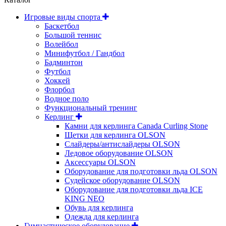
Игровые виды спорта
Баскетбол
Большой теннис
Волейбол
Минифутбол / Гандбол
Бадминтон
Футбол
Хоккей
Флорбол
Водное поло
Функциональный тренинг
Керлинг
Камни для керлинга Canada Curling Stone
Щетки для керлинга OLSON
Слайдеры/антислайдеры OLSON
Ледовое оборудование OLSON
Аксессуары OLSON
Оборудование для подготовки льда OLSON
Судейское оборудование OLSON
Оборудование для подготовки льда ICE
KING NEO
Обувь для керлинга
Одежда для керлинга
Гимнастическое оборудование