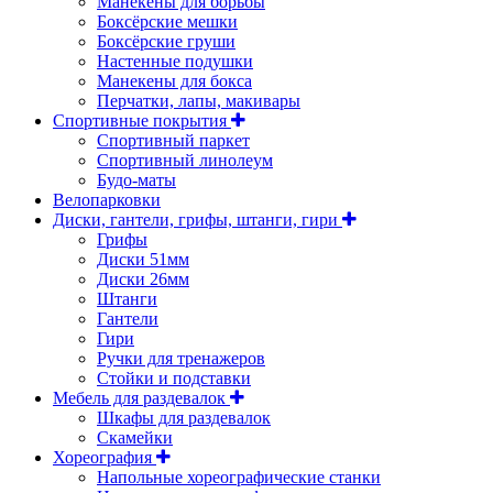
Манекены для борьбы
Боксёрские мешки
Боксёрские груши
Настенные подушки
Манекены для бокса
Перчатки, лапы, макивары
Спортивные покрытия
Спортивный паркет
Спортивный линолеум
Будо-маты
Велопарковки
Диски, гантели, грифы, штанги, гири
Грифы
Диски 51мм
Диски 26мм
Штанги
Гантели
Гири
Ручки для тренажеров
Стойки и подставки
Мебель для раздевалок
Шкафы для раздевалок
Скамейки
Хореография
Напольные хореографические станки