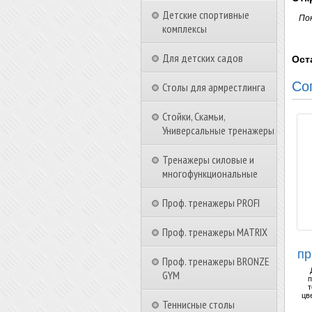
Детские спортивные
По
комплексы
Для детских садов
Ост
Со
Столы для армрестлинга
Стойки, Скамьи,
Универсальные тренажеры
Тренажеры силовые и
многофункциональные
Проф. тренажеры PROFI
Проф. тренажеры MATRIX
пр
Проф. тренажеры BRONZE
GYM
п
т
цв
Теннисные столы