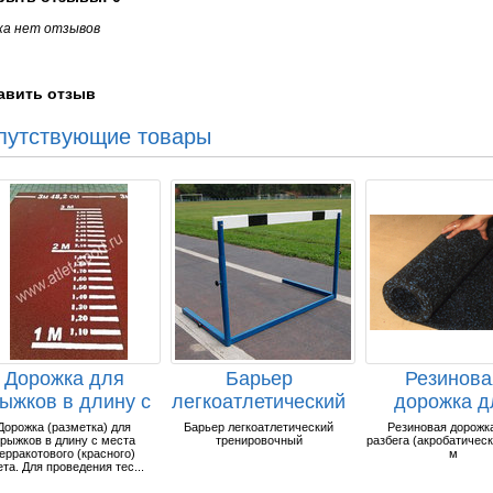
ка нет отзывов
авить отзыв
путствующие товары
Дорожка для
Барьер
Резинова
ыжков в длину с
легкоатлетический
дорожка д
места
тренировочный.
разбега
Дорожка (разметка) для
Барьер легкоатлетический
Резиновая дорожк
рыжков в длину с места
тренировочный
разбега (акробатическ
(разметка),...
(акробатичес
ерракотового (красного)
м
ета. Для проведения тес...
...