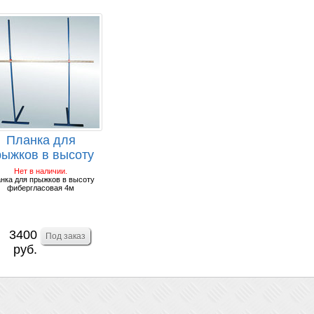
Планка для
рыжков в высоту
фибергласовая
Нет в наличии.
нка для прыжков в высоту
4м.
фибергласовая 4м
3400
руб.