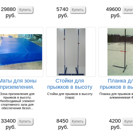
29880
5740
49600
руб.
руб.
руб.
Маты для зоны
Стойки для
Планка д
приземления.
прыжков в высоту
прыжков в в
(пара).
алюминиевая
Зона приземления для
Стойки для прыжков в высоту
Планка для прыжков 
прыжков в высоту.
(пара)
алюминиевая 
Необходимый элемент
спортивного зала для
обеспечения безоп...
33400
8450
4200
руб.
руб.
руб.