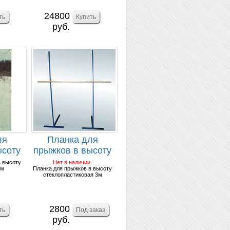
24800
руб.
ля
Планка для
ысоту
прыжков в высоту
 4м.
стеклопластиковая
в высоту
Нет в наличии.
4м
Планка для прыжков в высоту
3м.
стеклопластиковая 3м
2800
руб.