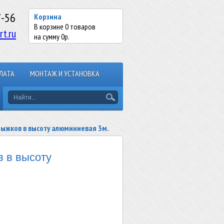
7-56
Корзина
В корзине
0
товаров
rt.ru
на сумму
0
р.
ЛАТА
МОНТАЖ И УСТАНОВКА
рыжков в высоту алюминиевая 3м.
 в высоту