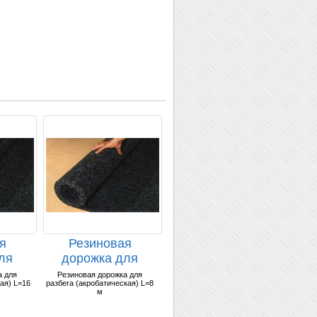
я
Резиновая
ля
дорожка для
разбега
а для
Резиновая дорожка для
ая) L=16
разбега (акробатическая) L=8
кая)
(акробатическая)
м
...