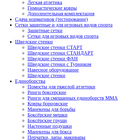
Легкая атлетика
Гимнастические ковры
Дополнительная комплектация
Сдача нормативов (тестирование)
Сетки защитные и для игровых видов спорта
Защитные сетки
Сетки для игровых видов спорта
Шведские стенки
Шведские стенки СТАРТ
Шведские стенки СТАНДАРТ
Шведские стенки ФАН
Шведские стенки с Турником
Навесное оборудование
Шведские стенки
Единоборства
Помосты для тяжелой атлетики
Ринги боксерские
Ринги для смешанных единоборств ММА
Ковры борцовские
Манекены для борьбы
Боксёрские мешки
Боксёрские груши
Настенные подушки
Манекены для бокса
Перчатки, лапы, макивары