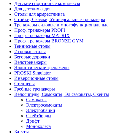
Детские спортивные комплексы
Для детских садов
Столы для армрестлинга
Стойки, Скамьи, Универсальные тренажеры
Тренажеры силовые и многофункциональные
Проф. тренажеры PROFI
Проф. тренажеры MATRIX
Проф. тренажеры BRONZE GYM
Теннисные столы
Игровые столы
Беговые дорожки
Велотренажеры
Эллиптические тренажеры
PROSKI Simulator
Инверсионные столы
Степперы
Гребные тренажеры
Велосипеды, Самокаты, Эл.самокаты, Скейты
Самокаты
Электросамокаты
Электробайки
Скейтборды
Дрифт
Моноколеса
Батуты