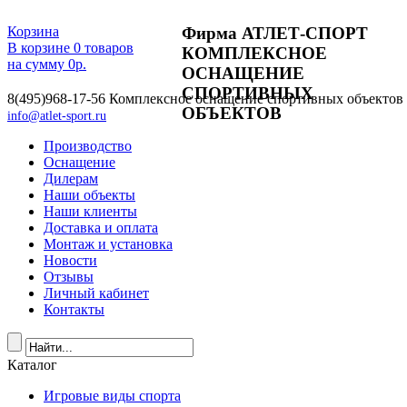
Фирма АТЛЕТ-СПОРТ
Корзина
В корзине
0
товаров
КОМПЛЕКСНОЕ
на сумму
0
р.
ОСНАЩЕНИЕ
СПОРТИВНЫХ
8(495)968-17-56
Комплексное оснащение спортивных объектов
ОБЪЕКТОВ
info@atlet-sport.ru
Производство
Оснащение
Дилерам
Наши объекты
Наши клиенты
Доставка и оплата
Монтаж и установка
Новости
Отзывы
Личный кабинет
Контакты
Каталог
Игровые виды спорта