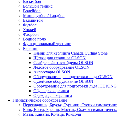
Баскетбол
Большой теннис
Волейбол
Минифутбол / Гандбол
Бадминтон
Футбол
Хоккей
Флорбол
Водное поло
Функциональный тренинг
Керлинг
Камни для керлинга Canada Curling Stone
Щетки для керлинга OLSON
Слайдеры/антислайдеры OLSON
Ледовое оборудование OLSON
Аксессуары OLSON
Оборудование для подготовки льда OLSON
Судейское оборудование OLSON
Оборудование для подготовки льда ICE KIN
Обувь для керлинга
Одежда для керлинга
Гимнастическое оборудование
Перекладины, Брусья, Турники, Стенки гимнастиче
Конь, Козел, Бревно, Мостик, Скамья гимнастическ
Маты, Канаты, Кольца, Консоли