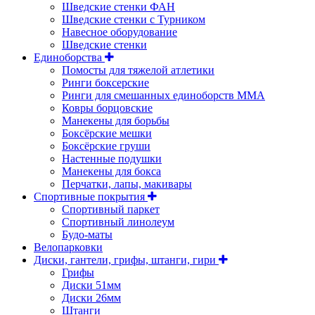
Шведские стенки ФАН
Шведские стенки с Турником
Навесное оборудование
Шведские стенки
Единоборства
Помосты для тяжелой атлетики
Ринги боксерские
Ринги для смешанных единоборств ММА
Ковры борцовские
Манекены для борьбы
Боксёрские мешки
Боксёрские груши
Настенные подушки
Манекены для бокса
Перчатки, лапы, макивары
Спортивные покрытия
Спортивный паркет
Спортивный линолеум
Будо-маты
Велопарковки
Диски, гантели, грифы, штанги, гири
Грифы
Диски 51мм
Диски 26мм
Штанги