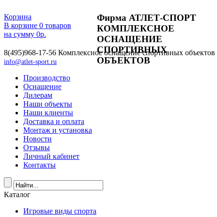
Фирма АТЛЕТ-СПОРТ
Корзина
В корзине
0
товаров
КОМПЛЕКСНОЕ
на сумму
0
р.
ОСНАЩЕНИЕ
СПОРТИВНЫХ
8(495)968-17-56
Комплексное оснащение спортивных объектов
ОБЪЕКТОВ
info@atlet-sport.ru
Производство
Оснащение
Дилерам
Наши объекты
Наши клиенты
Доставка и оплата
Монтаж и установка
Новости
Отзывы
Личный кабинет
Контакты
Каталог
Игровые виды спорта