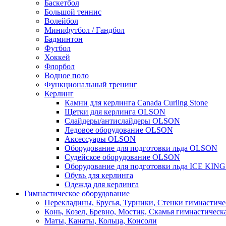
Баскетбол
Большой теннис
Волейбол
Минифутбол / Гандбол
Бадминтон
Футбол
Хоккей
Флорбол
Водное поло
Функциональный тренинг
Керлинг
Камни для керлинга Canada Curling Stone
Щетки для керлинга OLSON
Слайдеры/антислайдеры OLSON
Ледовое оборудование OLSON
Аксессуары OLSON
Оборудование для подготовки льда OLSON
Судейское оборудование OLSON
Оборудование для подготовки льда ICE KIN
Обувь для керлинга
Одежда для керлинга
Гимнастическое оборудование
Перекладины, Брусья, Турники, Стенки гимнастиче
Конь, Козел, Бревно, Мостик, Скамья гимнастическ
Маты, Канаты, Кольца, Консоли