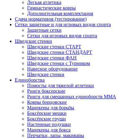
Легкая атлетика
Гимнастические ковры
Дополнительная комплектация
Сдача нормативов (тестирование)
Сетки защитные и для игровых видов спорта
Защитные сетки
Сетки для игровых видов спорта
Шведские стенки
Шведские стенки СТАРТ
Шведские стенки СТАНДАРТ
Шведские стенки ФАН
Шведские стенки с Турником
Навесное оборудование
Шведские стенки
Единоборства
Помосты для тяжелой атлетики
Ринги боксерские
Ринги для смешанных единоборств ММА
Ковры борцовские
Манекены для борьбы
Боксёрские мешки
Боксёрские груши
Настенные подушки
Манекены для бокса
Перчатки, лапы, макивары