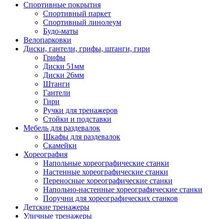
Спортивные покрытия
Спортивный паркет
Спортивный линолеум
Будо-маты
Велопарковки
Диски, гантели, грифы, штанги, гири
Грифы
Диски 51мм
Диски 26мм
Штанги
Гантели
Гири
Ручки для тренажеров
Стойки и подставки
Мебель для раздевалок
Шкафы для раздевалок
Скамейки
Хореография
Напольные хореографические станки
Настенные хореографические станки
Переносные хореографические станки
Напольно-настенные хореографические станки
Поручни для хореографических станков
Детские тренажеры
Уличные тренажеры