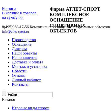
Фирма АТЛЕТ-СПОРТ
Корзина
В корзине
0
товаров
КОМПЛЕКСНОЕ
на сумму
0
р.
ОСНАЩЕНИЕ
СПОРТИВНЫХ
8(495)968-17-56
Комплексное оснащение спортивных объектов
ОБЪЕКТОВ
info@atlet-sport.ru
Производство
Оснащение
Дилерам
Наши объекты
Наши клиенты
Доставка и оплата
Монтаж и установка
Новости
Отзывы
Личный кабинет
Контакты
Каталог
Игровые виды спорта