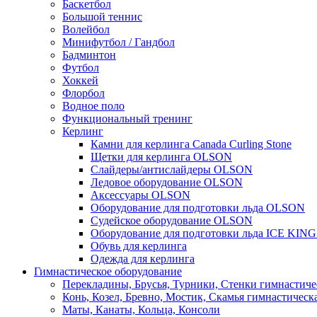
Баскетбол
Большой теннис
Волейбол
Минифутбол / Гандбол
Бадминтон
Футбол
Хоккей
Флорбол
Водное поло
Функциональный тренинг
Керлинг
Камни для керлинга Canada Curling Stone
Щетки для керлинга OLSON
Слайдеры/антислайдеры OLSON
Ледовое оборудование OLSON
Аксессуары OLSON
Оборудование для подготовки льда OLSON
Судейское оборудование OLSON
Оборудование для подготовки льда ICE KIN
Обувь для керлинга
Одежда для керлинга
Гимнастическое оборудование
Перекладины, Брусья, Турники, Стенки гимнастиче
Конь, Козел, Бревно, Мостик, Скамья гимнастическ
Маты, Канаты, Кольца, Консоли