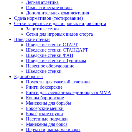
Легкая атлетика
Гимнастические ковры
Дополнительная комплектация
Сдача нормативов (тестирование)
Сетки защитные и для игровых видов спорта
Защитные сетки
Сетки для игровых видов спорта
Шведские стенки
Шведские стенки СТАРТ
Шведские стенки СТАНДАРТ
Шведские стенки ФАН
Шведские стенки с Турником
Навесное оборудование
Шведские стенки
Единоборства
Помосты для тяжелой атлетики
Ринги боксерские
Ринги для смешанных единоборств ММА
Ковры борцовские
Манекены для борьбы
Боксёрские мешки
Боксёрские груши
Настенные подушки
Манекены для бокса
Перчатки, лапы, макивары