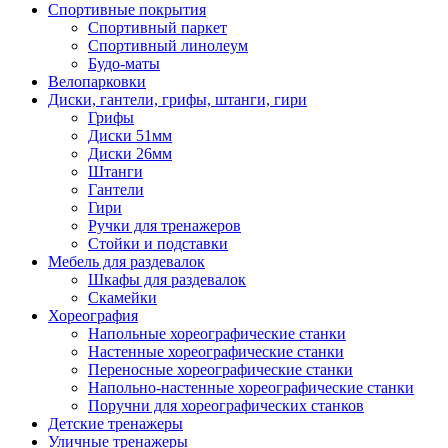
Спортивные покрытия
Спортивный паркет
Спортивный линолеум
Будо-маты
Велопарковки
Диски, гантели, грифы, штанги, гири
Грифы
Диски 51мм
Диски 26мм
Штанги
Гантели
Гири
Ручки для тренажеров
Стойки и подставки
Мебель для раздевалок
Шкафы для раздевалок
Скамейки
Хореография
Напольные хореографические станки
Настенные хореографические станки
Переносные хореографические станки
Напольно-настенные хореографические станки
Поручни для хореографических станков
Детские тренажеры
Уличные тренажеры