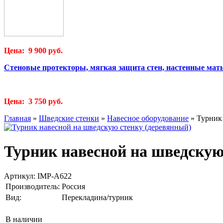
Цена: 9 900 руб.
Стеновые протекторы, мягкая защита стен, настенные мат
Цена: 3 750 руб.
Главная
»
Шведские стенки
»
Навесное оборудование
»
Турник
Турник навесной на шведскую
Артикул:
IMP-A622
Производитель:
Россия
Вид:
Перекладина/турник
В наличии