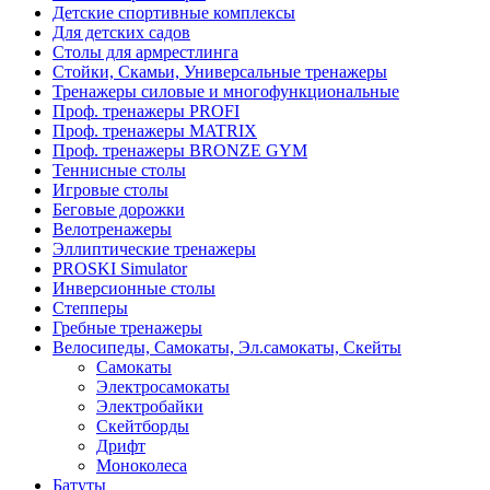
Детские спортивные комплексы
Для детских садов
Столы для армрестлинга
Стойки, Скамьи, Универсальные тренажеры
Тренажеры силовые и многофункциональные
Проф. тренажеры PROFI
Проф. тренажеры MATRIX
Проф. тренажеры BRONZE GYM
Теннисные столы
Игровые столы
Беговые дорожки
Велотренажеры
Эллиптические тренажеры
PROSKI Simulator
Инверсионные столы
Степперы
Гребные тренажеры
Велосипеды, Самокаты, Эл.самокаты, Скейты
Самокаты
Электросамокаты
Электробайки
Скейтборды
Дрифт
Моноколеса
Батуты